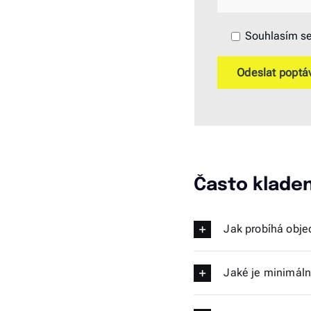
Souhlasím s
Často klade
Jak probíhá objed
Jaké je minimáln