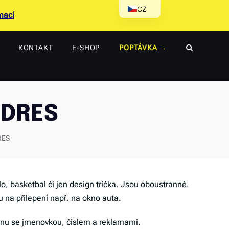
CZ
mací
SK
EN
KONTAKT
E-SHOP
POPTÁVKA
DE
IDRES
RES
lo, basketbal či jen design trička. Jsou oboustranné.
u na přilepení např. na okno auta.
gnu se jmenovkou, číslem a reklamami.