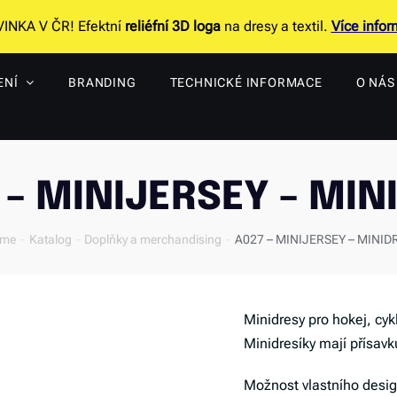
INKA V ČR! Efektní
reliéfní 3D loga
na dresy a textil.
Více infor
ENÍ
BRANDING
TECHNICKÉ INFORMACE
O NÁS
 – MINIJERSEY – MIN
me
Katalog
Doplňky a merchandising
A027 – MINIJERSEY – MINID
Minidresy pro hokej, cyk
Minidresíky mají přísavk
Možnost vlastního desi