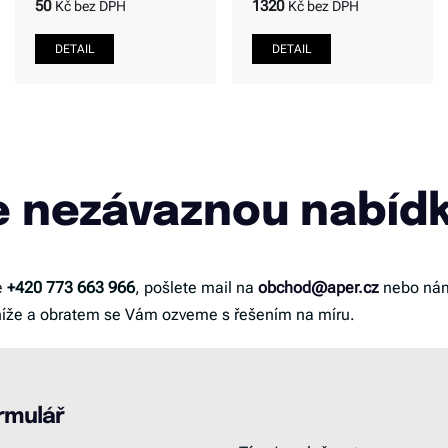
50
1320
Kč bez DPH
Kč bez DPH
e nezávaznou nabíd
e
+420 773 663 966
, pošlete mail na
obchod@aper.cz
nebo nám
níže a obratem se Vám ozveme s řešením na míru.
rmulář