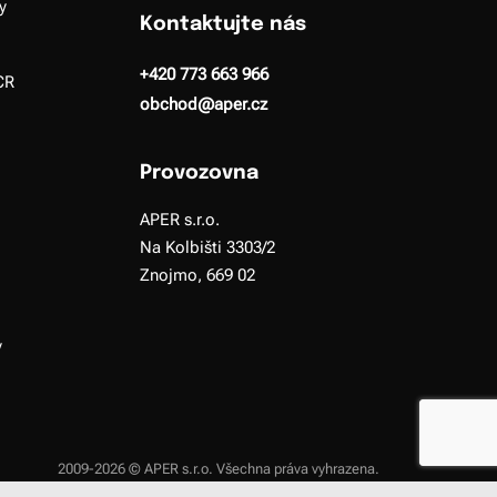
y
Kontaktujte nás
+420 773 663 966
CR
obchod@aper.cz
Provozovna
APER s.r.o.
Na Kolbišti 3303/2
Znojmo, 669 02
y
2009-2026 © APER s.r.o. Všechna práva vyhrazena.