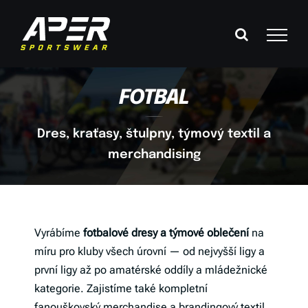
Přeskočit
na
obsah
FOTBAL
Dres, kraťasy, štulpny, týmový textil a
merchandising
Vyrábíme
fotbalové dresy a týmové oblečení
na
míru pro kluby všech úrovní — od nejvyšší ligy a
první ligy až po amatérské oddíly a mládežnické
kategorie. Zajistíme také kompletní
fanouškovský merchandise a brandingový textil